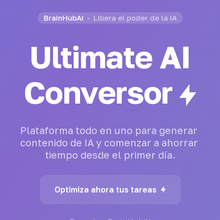
BrainHubAi
Libera el poder de la IA
Ultimate AI
Chatbot
Plataforma
todo
en
uno
para
generar
contenido
de
IA
y
comenzar
a
ahorrar
tiempo
desde
el
primer
día.
Optimiza ahora tus tareas