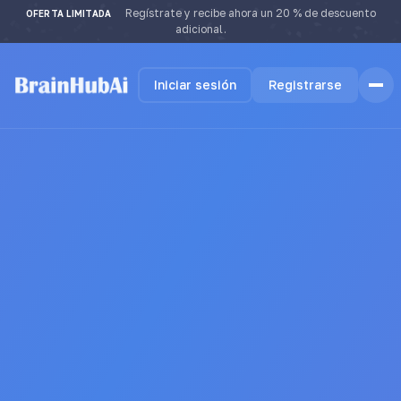
Regístrate y recibe ahora un 20 % de descuento
OFERTA LIMITADA
adicional.
Iniciar sesión
Registrarse
Home
Features
How it Works
Testimonials
Pricing
FAQ